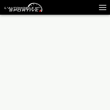
TOUTES LES SPORTIVES
ESSAIS
GUIDES OCCASION
PASSION AUTO
YOUNGTIMERS
REPORTAGES
ANCIENNES
TECHNIQUE