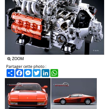
ZOOM
Partager cette photo :
Partager
Facebook
Messenger
Twitter
LinkedIn
WhatsApp