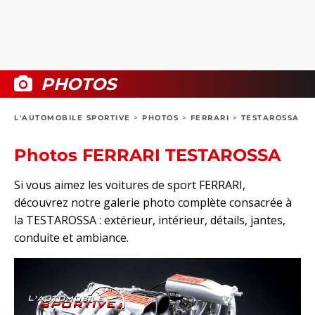
COLLECTORS
PHOTOS
COMPARATIFS
VIDÉOS
DOSSIERS PRATIQUES
BOUTIQUE
PHOTOS
24H DU MANS
L'AUTOMOBILE SPORTIVE
>
PHOTOS
>
FERRARI
>
TESTAROSSA
CIRCUIT
Photos FERRARI TESTAROSSA
Si vous aimez les voitures de sport FERRARI,
découvrez notre galerie photo complète consacrée à
la TESTAROSSA : extérieur, intérieur, détails, jantes,
conduite et ambiance.