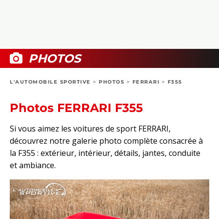
COLLECTORS
PHOTOS
COMPARATIFS
VIDÉOS
DOSSIERS PRATIQUES
BOUTIQUE
PHOTOS
24H DU MANS
L'AUTOMOBILE SPORTIVE
>
PHOTOS
>
FERRARI
>
F355
CIRCUIT
Photos FERRARI F355
Si vous aimez les voitures de sport FERRARI,
découvrez notre galerie photo complète consacrée à
la F355 : extérieur, intérieur, détails, jantes, conduite
et ambiance.