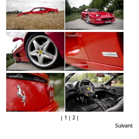
|
1
|
2
|
Suivant