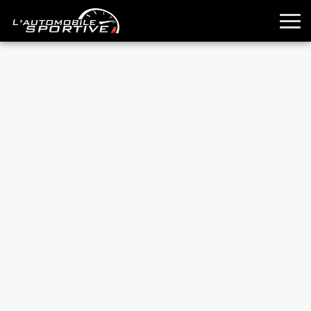
TOUTES LES SPORTIVES
ESSAIS
GUIDES OCCASION
PASSION AUTO
YOUNGTIMERS
REPORTAGES
ANCIENNES
TECHNIQUE