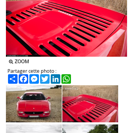
ZOOM
Partager cette photo :
Partager
Facebook
Messenger
Twitter
LinkedIn
WhatsApp