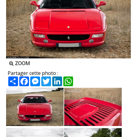
ZOOM
Partager cette photo :
Partager
Facebook
Messenger
Twitter
LinkedIn
WhatsApp