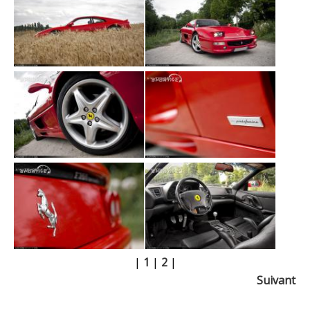
|
1
|
2
|
Suivant