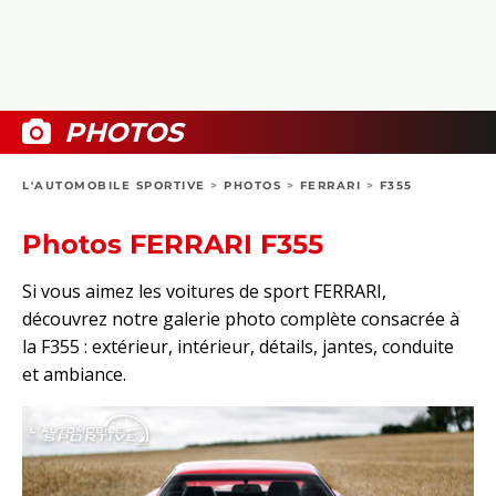
COLLECTORS
PHOTOS
COMPARATIFS
VIDÉOS
DOSSIERS PRATIQUES
BOUTIQUE
PHOTOS
24H DU MANS
L'AUTOMOBILE SPORTIVE
>
PHOTOS
>
FERRARI
>
F355
CIRCUIT
Photos FERRARI F355
Si vous aimez les voitures de sport FERRARI,
découvrez notre galerie photo complète consacrée à
la F355 : extérieur, intérieur, détails, jantes, conduite
et ambiance.