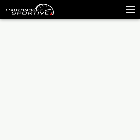
TOUTES LES SPORTIVES
ESSAIS
GUIDES OCCASION
PASSION AUTO
YOUNGTIMERS
REPORTAGES
ANCIENNES
TECHNIQUE