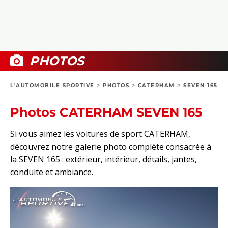
COLLECTORS
PHOTOS
COMPARATIFS
VIDÉOS
DOSSIERS PRATIQUES
BOUTIQUE
PHOTOS
24H DU MANS
L'AUTOMOBILE SPORTIVE
>
PHOTOS
>
CATERHAM
>
SEVEN 165
CIRCUIT
Photos CATERHAM SEVEN 165
Si vous aimez les voitures de sport CATERHAM,
découvrez notre galerie photo complète consacrée à
la SEVEN 165 : extérieur, intérieur, détails, jantes,
conduite et ambiance.