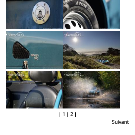
|
1
|
2
|
Suivant