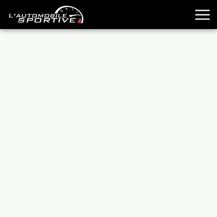
TOUTES LES SPORTIVES
ESSAIS
GUIDES OCCASION
PASSION AUTO
YOUNGTIMERS
REPORTAGES
ANCIENNES
TECHNIQUE