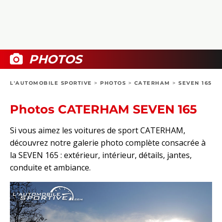
COLLECTORS
PHOTOS
COMPARATIFS
VIDÉOS
DOSSIERS PRATIQUES
BOUTIQUE
PHOTOS
24H DU MANS
L'AUTOMOBILE SPORTIVE
>
PHOTOS
>
CATERHAM
>
SEVEN 165
CIRCUIT
Photos CATERHAM SEVEN 165
Si vous aimez les voitures de sport CATERHAM,
découvrez notre galerie photo complète consacrée à
la SEVEN 165 : extérieur, intérieur, détails, jantes,
conduite et ambiance.