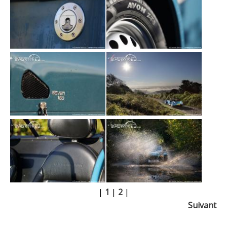
|
1
|
2
|
Suivant