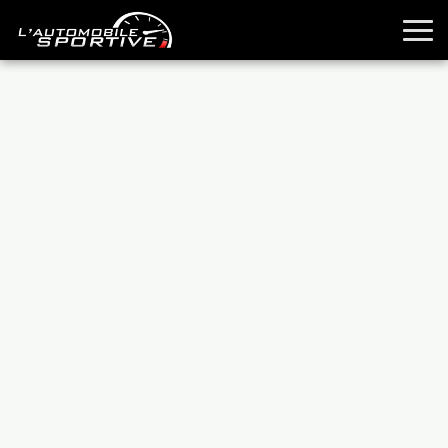
TOUTES LES SPORTIVES
ESSAIS
GUIDES OCCASION
PASSION AUTO
YOUNGTIMERS
REPORTAGES
ANCIENNES
TECHNIQUE