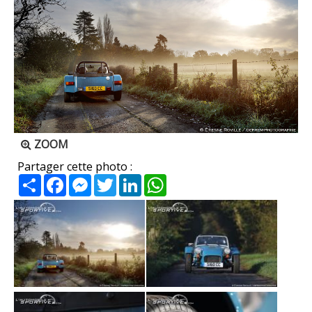
ZOOM
Partager cette photo :
Partager
Facebook
Messenger
Twitter
LinkedIn
WhatsApp