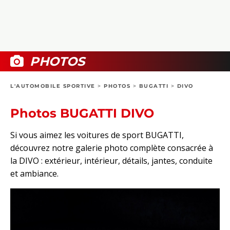
COLLECTORS
PHOTOS
COMPARATIFS
VIDÉOS
DOSSIERS PRATIQUES
BOUTIQUE
PHOTOS
24H DU MANS
L'AUTOMOBILE SPORTIVE
>
PHOTOS
>
BUGATTI
>
DIVO
CIRCUIT
Photos BUGATTI DIVO
Si vous aimez les voitures de sport BUGATTI,
découvrez notre galerie photo complète consacrée à
la DIVO : extérieur, intérieur, détails, jantes, conduite
et ambiance.