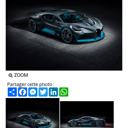
ZOOM
Partager cette photo :
Partager
Facebook
Messenger
Twitter
LinkedIn
WhatsApp