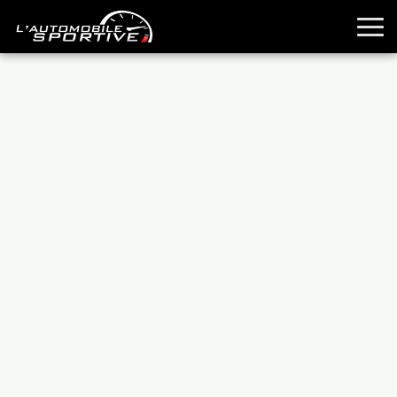
TOUTES LES SPORTIVES
ESSAIS
GUIDES OCCASION
PASSION AUTO
YOUNGTIMERS
REPORTAGES
ANCIENNES
TECHNIQUE