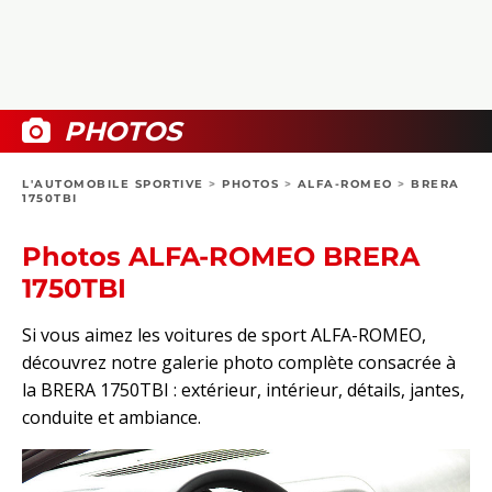
COLLECTORS
PHOTOS
COMPARATIFS
VIDÉOS
DOSSIERS PRATIQUES
BOUTIQUE
PHOTOS
24H DU MANS
L'AUTOMOBILE SPORTIVE
>
PHOTOS
>
ALFA-ROMEO
>
BRERA
1750TBI
CIRCUIT
Photos ALFA-ROMEO BRERA
1750TBI
Si vous aimez les voitures de sport ALFA-ROMEO,
découvrez notre galerie photo complète consacrée à
la BRERA 1750TBI : extérieur, intérieur, détails, jantes,
conduite et ambiance.