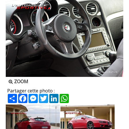
ZOOM
Partager cette photo :
Partager
Facebook
Messenger
Twitter
LinkedIn
WhatsApp