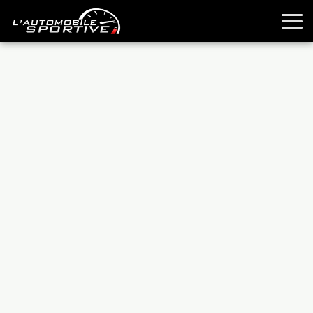
TOUTES LES SPORTIVES
ESSAIS
GUIDES OCCASION
PASSION AUTO
YOUNGTIMERS
REPORTAGES
ANCIENNES
TECHNIQUE