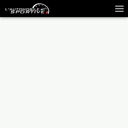
TOUTES LES SPORTIVES
ESSAIS
GUIDES OCCASION
PASSION AUTO
YOUNGTIMERS
REPORTAGES
ANCIENNES
TECHNIQUE