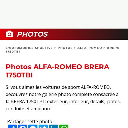
COLLECTORS
PHOTOS
COMPARATIFS
VIDÉOS
DOSSIERS PRATIQUES
BOUTIQUE
PHOTOS
24H DU MANS
L'AUTOMOBILE SPORTIVE
>
PHOTOS
>
ALFA-ROMEO
>
BRERA
1750TBI
CIRCUIT
Photos ALFA-ROMEO BRERA
1750TBI
Si vous aimez les voitures de sport ALFA-ROMEO,
découvrez notre galerie photo complète consacrée à
la BRERA 1750TBI : extérieur, intérieur, détails, jantes,
conduite et ambiance.
Partager cette photo :
Partager
Facebook
Messenger
Twitter
LinkedIn
WhatsApp