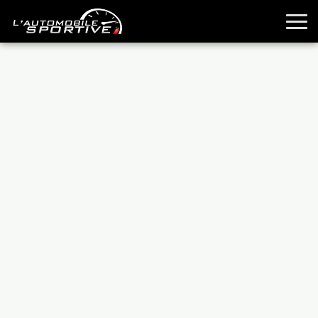
TOUTES LES SPORTIVES
ESSAIS
GUIDES OCCASION
PASSION AUTO
YOUNGTIMERS
REPORTAGES
ANCIENNES
TECHNIQUE