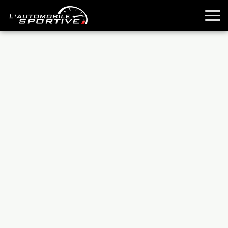
TOUTES LES SPORTIVES
ESSAIS
GUIDES OCCASION
PASSION AUTO
YOUNGTIMERS
REPORTAGES
ANCIENNES
TECHNIQUE