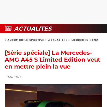
COLLECTORS
PHOTOS
COMPARATIFS
VIDÉOS
DOSSIERS PRATIQUES
BOUTIQUE
ACTUALITES
24H DU MANS
L'AUTOMOBILE SPORTIVE
>
ACTUALITES
>
MERCEDES-BENZ
CIRCUIT
[Série spéciale] La Mercedes-
AMG A45 S Limited Edition veut
en mettre plein la vue
16/02/2024