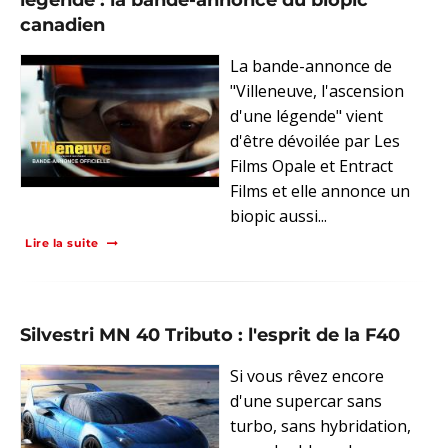
légende : la bande-annonce du biopic
canadien
La bande-annonce de
"Villeneuve, l'ascension
d'une légende" vient
d'être dévoilée par Les
Films Opale et Entract
Films et elle annonce un
biopic aussi...
Lire la suite
Silvestri MN 40 Tributo : l'esprit de la F40
Si vous rêvez encore
d'une supercar sans
turbo, sans hybridation,