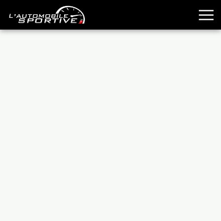
TOUTES LES SPORTIVES
ESSAIS
GUIDES OCCASION
PASSION AUTO
YOUNGTIMERS
REPORTAGES
ANCIENNES
TECHNIQUE