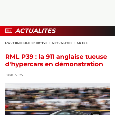
COLLECTORS
PHOTOS
COMPARATIFS
VIDÉOS
DOSSIERS PRATIQUES
BOUTIQUE
ACTUALITES
24H DU MANS
L'AUTOMOBILE SPORTIVE
>
ACTUALITES
>
AUTRE
CIRCUIT
RML P39 : la 911 anglaise tueuse
d'hypercars en démonstration
30/05/2025