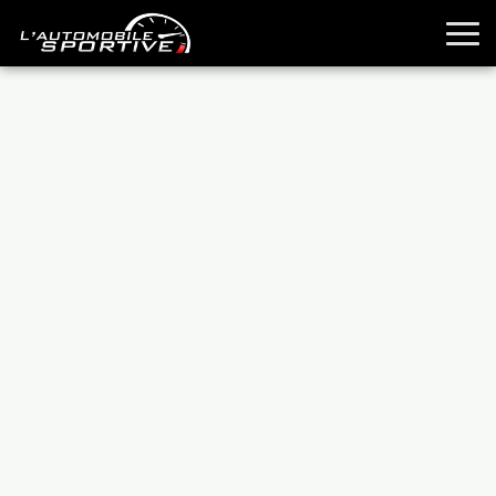
TOUTES LES SPORTIVES
ESSAIS
GUIDES OCCASION
PASSION AUTO
YOUNGTIMERS
REPORTAGES
ANCIENNES
TECHNIQUE