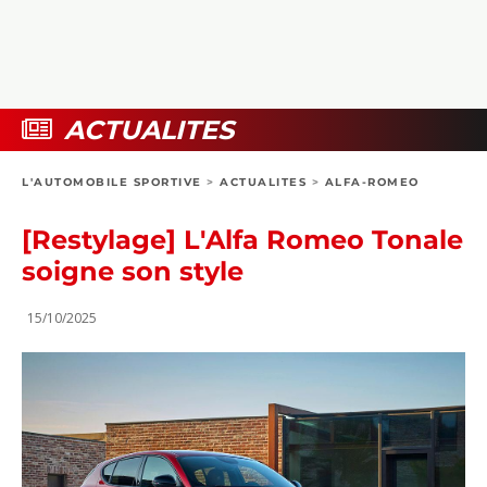
COLLECTORS
PHOTOS
COMPARATIFS
VIDÉOS
DOSSIERS PRATIQUES
BOUTIQUE
ACTUALITES
24H DU MANS
L'AUTOMOBILE SPORTIVE
>
ACTUALITES
>
ALFA-ROMEO
CIRCUIT
[Restylage] L'Alfa Romeo Tonale
soigne son style
15/10/2025