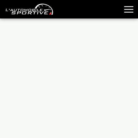
TOUTES LES SPORTIVES
ESSAIS
GUIDES OCCASION
PASSION AUTO
YOUNGTIMERS
REPORTAGES
ANCIENNES
TECHNIQUE