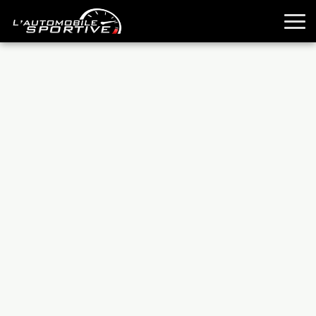
TOUTES LES SPORTIVES
ESSAIS
GUIDES OCCASION
PASSION AUTO
YOUNGTIMERS
REPORTAGES
ANCIENNES
TECHNIQUE