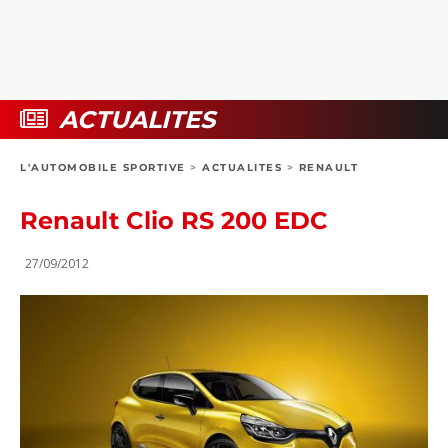
COLLECTORS
PHOTOS
COMPARATIFS
VIDÉOS
DOSSIERS PRATIQUES
BOUTIQUE
ACTUALITES
24H DU MANS
L'AUTOMOBILE SPORTIVE
>
ACTUALITES
>
RENAULT
CIRCUIT
Renault Clio RS 200 EDC
27/09/2012