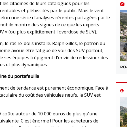
 les citadines de leurs catalogues pour les
entables et plébiscités par le public. Mais le vent
 Selon une série d'analyses récentes partagées par le
mobile montre des signes de ce que les experts
V » (ou plus explicitement l'overdose de SUV).
le ras-le-bol s'installe. Ralph Gilles, le patron du
-même avoué être fatigué de voir des SUV partout,
de ses équipes trépignent d'envie de redessiner des
tes et plus dynamiques.
ROA
reine du portefeuille
ement de tendance est purement économique. Face à
taculaire du coût des véhicules neufs, le SUV est
 coûte autour de 10 000 euros de plus qu'une
quivalente. C'est énorme ! Pour les acheteurs de