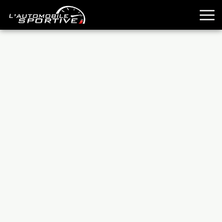
TOUTES LES SPORTIVES
ESSAIS
GUIDES OCCASION
PASSION AUTO
YOUNGTIMERS
REPORTAGES
ANCIENNES
TECHNIQUE