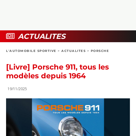
COLLECTORS
PHOTOS
COMPARATIFS
VIDÉOS
DOSSIERS PRATIQUES
BOUTIQUE
ACTUALITES
24H DU MANS
L'AUTOMOBILE SPORTIVE
>
ACTUALITES
>
PORSCHE
CIRCUIT
[Livre] Porsche 911, tous les
modèles depuis 1964
19/11/2025