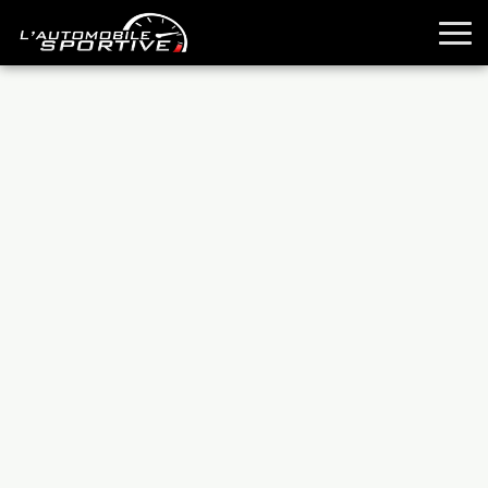
TOUTES LES SPORTIVES
ESSAIS
GUIDES OCCASION
PASSION AUTO
YOUNGTIMERS
REPORTAGES
ANCIENNES
TECHNIQUE