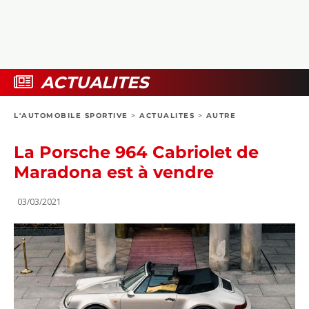
COLLECTORS
PHOTOS
COMPARATIFS
VIDÉOS
DOSSIERS PRATIQUES
BOUTIQUE
ACTUALITES
24H DU MANS
L'AUTOMOBILE SPORTIVE
>
ACTUALITES
>
AUTRE
CIRCUIT
La Porsche 964 Cabriolet de
Maradona est à vendre
03/03/2021