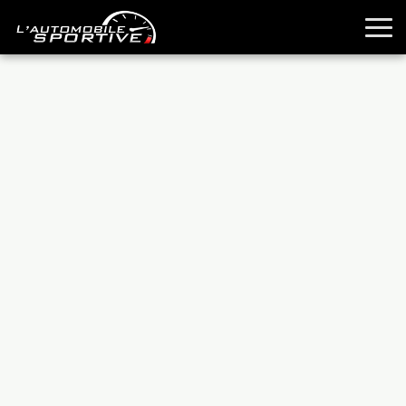
TOUTES LES SPORTIVES
ESSAIS
GUIDES OCCASION
PASSION AUTO
YOUNGTIMERS
REPORTAGES
ANCIENNES
TECHNIQUE