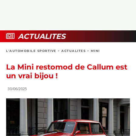
COLLECTORS
PHOTOS
COMPARATIFS
VIDÉOS
DOSSIERS PRATIQUES
BOUTIQUE
ACTUALITES
24H DU MANS
L'AUTOMOBILE SPORTIVE
>
ACTUALITES
>
MINI
CIRCUIT
La Mini restomod de Callum est
un vrai bijou !
30/06/2025