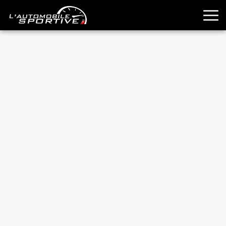
TOUTES LES SPORTIVES
ESSAIS
GUIDES OCCASION
PASSION AUTO
YOUNGTIMERS
REPORTAGES
ANCIENNES
TECHNIQUE