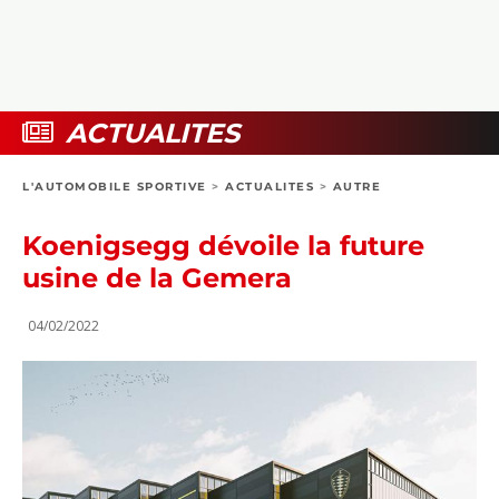
COLLECTORS
PHOTOS
COMPARATIFS
VIDÉOS
DOSSIERS PRATIQUES
BOUTIQUE
ACTUALITES
24H DU MANS
L'AUTOMOBILE SPORTIVE
>
ACTUALITES
>
AUTRE
CIRCUIT
Koenigsegg dévoile la future
usine de la Gemera
04/02/2022