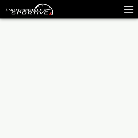
TOUTES LES SPORTIVES
ESSAIS
GUIDES OCCASION
PASSION AUTO
YOUNGTIMERS
REPORTAGES
ANCIENNES
TECHNIQUE