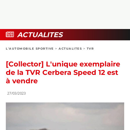
COLLECTORS
PHOTOS
COMPARATIFS
VIDÉOS
DOSSIERS PRATIQUES
BOUTIQUE
ACTUALITES
24H DU MANS
L'AUTOMOBILE SPORTIVE
>
ACTUALITES
>
TVR
CIRCUIT
[Collector] L'unique exemplaire
de la TVR Cerbera Speed 12 est
à vendre
27/03/2023