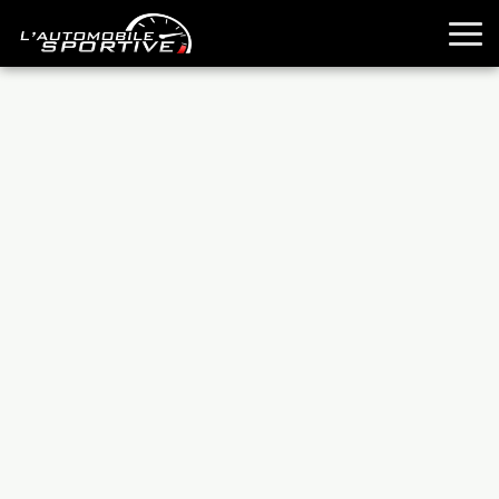
TOUTES LES SPORTIVES
ESSAIS
GUIDES OCCASION
PASSION AUTO
YOUNGTIMERS
REPORTAGES
ANCIENNES
TECHNIQUE