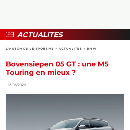
COLLECTORS
PHOTOS
COMPARATIFS
VIDÉOS
DOSSIERS PRATIQUES
BOUTIQUE
ACTUALITES
24H DU MANS
L'AUTOMOBILE SPORTIVE
>
ACTUALITES
>
BMW
CIRCUIT
Bovensiepen 05 GT : une M5
Touring en mieux ?
16/06/2026