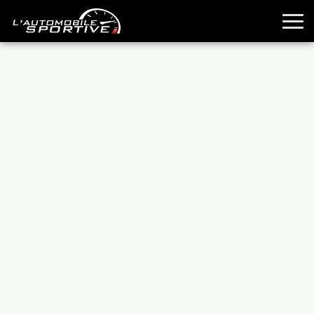
TOUTES LES SPORTIVES
ESSAIS
GUIDES OCCASION
PASSION AUTO
YOUNGTIMERS
REPORTAGES
ANCIENNES
TECHNIQUE