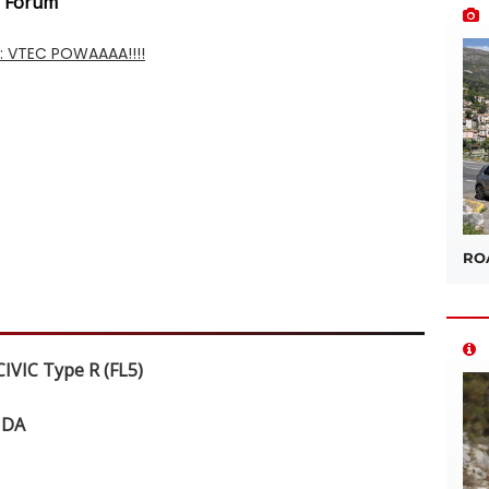
e Forum
ROA
IVIC Type R (FL5)
NDA