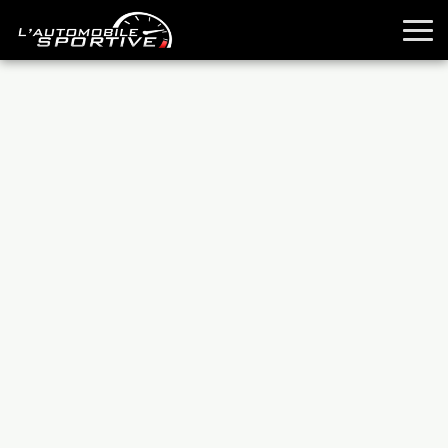
TOUTES LES SPORTIVES
ESSAIS
GUIDES OCCASION
PASSION AUTO
YOUNGTIMERS
REPORTAGES
ANCIENNES
TECHNIQUE