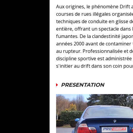
Aux origines, le phénomène Drift 
courses de rues illégales organis
techniques de conduite en glisse de
entière, offrant un spectacle dans l
fumantes. De la clandestinité japon
années 2000 avant de contaminer t
au rupteur. Professionnalisée et d
discipline sportive est administrée
s'initier au drift dans son coin pour 
PRESENTATION