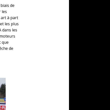
biais de
 les
 art à part
et les plus
A dans les
s moteurs
t que
pêche de