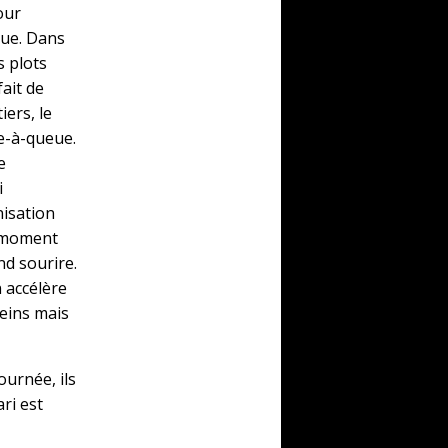
our
que. Dans
s plots
ait de
iers, le
te-à-queue.
e
i
nisation
u moment
nd sourire.
n accélère
reins mais
ournée, ils
ari est