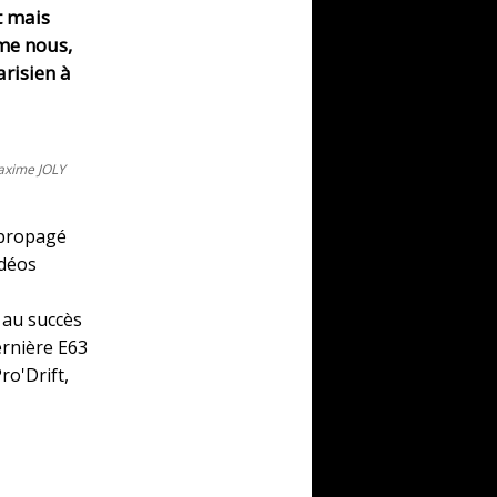
t mais
mme nous,
arisien à
axime JOLY
 propagé
idéos
e au succès
ernière E63
ro'Drift,