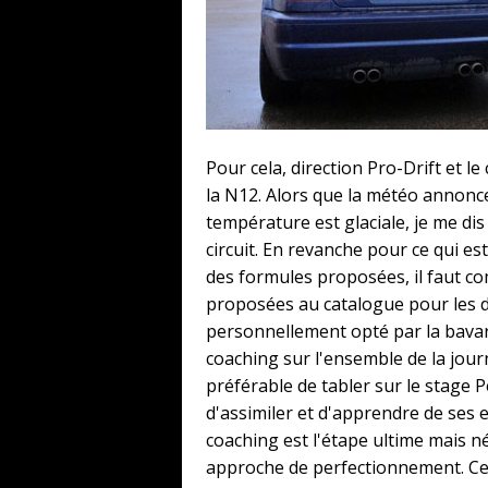
Pour cela, direction Pro-Drift et l
la N12. Alors que la météo annonce
température est glaciale, je me dis
circuit. En revanche pour ce qui es
des formules proposées, il faut c
proposées au catalogue pour les d
personnellement opté par la bavaro
coaching sur l'ensemble de la jour
préférable de tabler sur le stage 
d'assimiler et d'apprendre de ses er
coaching est l'étape ultime mais 
approche de perfectionnement. Cepe