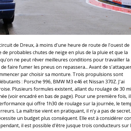
e circuit de Dreux, à moins d'une heure de route de l'ouest de
 de probables chutes de neige en plus de la pluie et que la
 qu'on ne peut rêver meilleures conditions pour travailler la 
t de faire fumer les pneus on repassera... Avant de s'attaquer
ommencer par choisir sa monture. Trois propulsions sont
ébutants : Porsche 996, BMW M3 e46 et Nissan 370Z. J'ai
ise. Plusieurs formules existent, allant du roulage de 30 m
née (voir encadré en bas de page). Pour une première fois, il
Performance qui offre 1h30 de roulage sur la journée, le tem
reurs. La maîtrise vient en pratiquant, il n'y a pas de secret.
nécessite un budget plus conséquent. Elle est à considérer 
ndant, il est possible d'être jusque trois conducteurs sur 