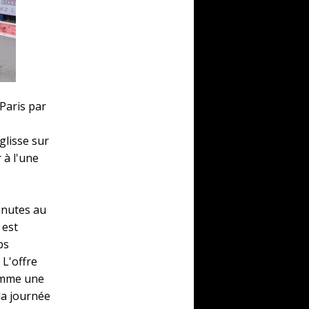
 Paris par
glisse sur
 à l'une
inutes au
 est
ps
 L'offre
comme une
la journée