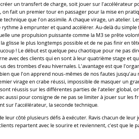
r créer un transfert de charge, soit jouer sur l'accélérateur p
 on fait un premier tour en passager pour la mise en prati
 technique que l'on assimile. A chaque virage, un atelier. Le
 rythme à emprunter et quand accélérer. Au-delà du simple f
aquelle une propulsion puissante comme la M3 se prête volont
 la glisse le plus longtemps possible et de ne pas finir en tê
aucoup ! Le début est quelque peu chaotique pour ne pas dir
rne avec des clients qui en sont à leur quatrième stage et qu
ous des trombes d'eau hivernales. L'avantage est que l'orga
 si bien que l'on apprend nous-mêmes de nos fautes jusqu'a
emier virage en crabe réussi, impossible de masquer un gra
t réussis sur les différentes parties de l'atelier global, o
c aussi pour consigne de ne pas se limiter à jouer sur les f
nt sur l'accélérateur, la seconde technique.
 leur côté plusieurs défis à exécuter. Ravis chacun de leur j
lients repartent avec le sourire et reviennent, c'est que le p