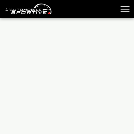
TOUTES LES SPORTIVES
ESSAIS
GUIDES OCCASION
PASSION AUTO
YOUNGTIMERS
REPORTAGES
ANCIENNES
TECHNIQUE