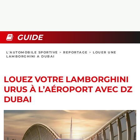
COLLECTORS
PHOTOS
COMPARATIFS
VIDÉOS
DOSSIERS PRATIQUES
BOUTIQUE
GUIDE
24H DU MANS
L'AUTOMOBILE SPORTIVE
>
REPORTAGE
>
LOUER UNE
LAMBORGHINI A DUBAI
CIRCUIT
LOUEZ VOTRE LAMBORGHINI
URUS À L’AÉROPORT AVEC DZ
DUBAI