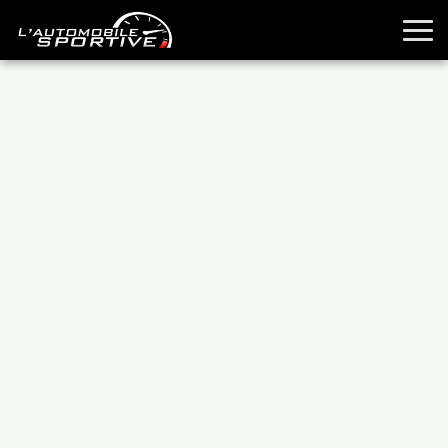
TOUTES LES SPORTIVES
ESSAIS
GUIDES OCCASION
PASSION AUTO
YOUNGTIMERS
REPORTAGES
ANCIENNES
TECHNIQUE