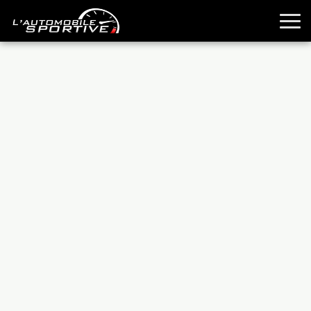
TOUTES LES SPORTIVES
ESSAIS
GUIDES OCCASION
PASSION AUTO
YOUNGTIMERS
REPORTAGES
ANCIENNES
TECHNIQUE