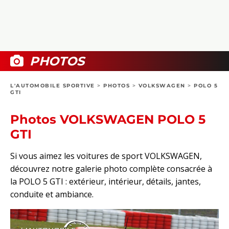
COLLECTORS
PHOTOS
COMPARATIFS
VIDÉOS
DOSSIERS PRATIQUES
BOUTIQUE
PHOTOS
24H DU MANS
L'AUTOMOBILE SPORTIVE
>
PHOTOS
>
VOLKSWAGEN
>
POLO 5
GTI
CIRCUIT
Photos VOLKSWAGEN POLO 5
GTI
Si vous aimez les voitures de sport VOLKSWAGEN,
découvrez notre galerie photo complète consacrée à
la POLO 5 GTI : extérieur, intérieur, détails, jantes,
conduite et ambiance.