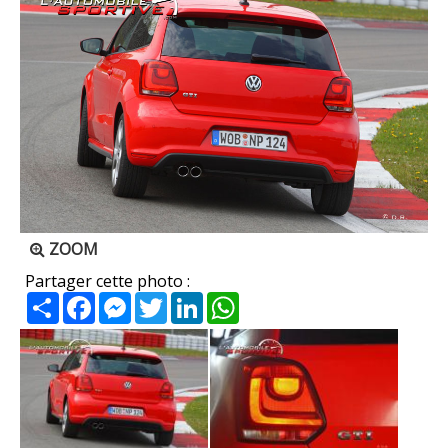
ZOOM
Partager cette photo :
Partager
Facebook
Messenger
Twitter
LinkedIn
WhatsApp