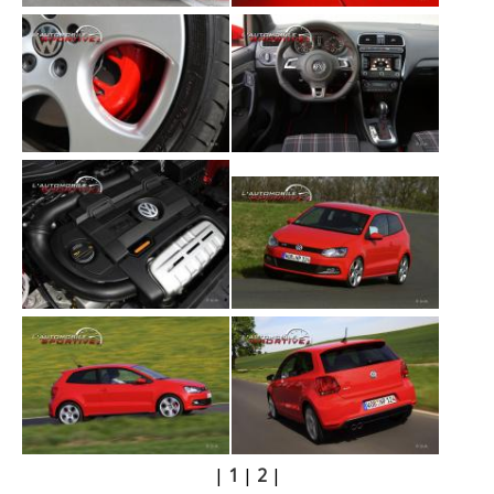
|
1
|
2
|