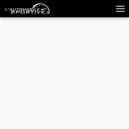
TOUTES LES SPORTIVES
ESSAIS
GUIDES OCCASION
PASSION AUTO
YOUNGTIMERS
REPORTAGES
ANCIENNES
TECHNIQUE