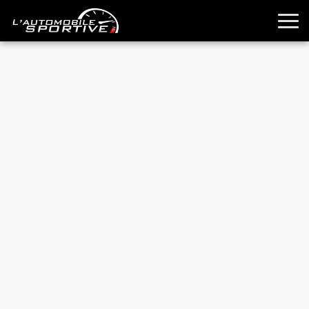
TOUTES LES SPORTIVES
ESSAIS
GUIDES OCCASION
PASSION AUTO
YOUNGTIMERS
REPORTAGES
ANCIENNES
TECHNIQUE