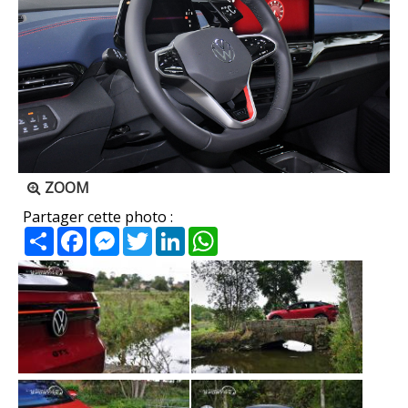
ZOOM
Partager cette photo :
Partager
Facebook
Messenger
Twitter
LinkedIn
WhatsApp