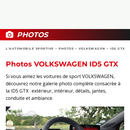
COLLECTORS
PHOTOS
COMPARATIFS
VIDÉOS
DOSSIERS PRATIQUES
BOUTIQUE
PHOTOS
24H DU MANS
L'AUTOMOBILE SPORTIVE
>
PHOTOS
>
VOLKSWAGEN
>
ID5 GTX
CIRCUIT
Photos VOLKSWAGEN ID5 GTX
Si vous aimez les voitures de sport VOLKSWAGEN,
découvrez notre galerie photo complète consacrée à
la ID5 GTX : extérieur, intérieur, détails, jantes,
conduite et ambiance.