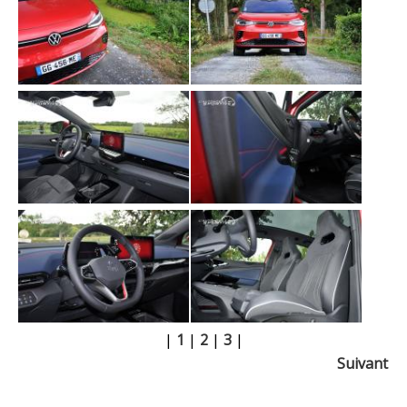
|
1
|
2
|
3
|
Suivant