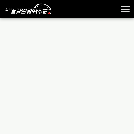
TOUTES LES SPORTIVES
ESSAIS
GUIDES OCCASION
PASSION AUTO
YOUNGTIMERS
REPORTAGES
ANCIENNES
TECHNIQUE