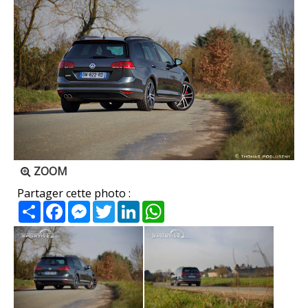
ZOOM
Partager cette photo :
Partager
Facebook
Messenger
Twitter
LinkedIn
WhatsApp