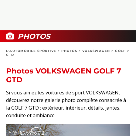
COLLECTORS
PHOTOS
COMPARATIFS
VIDÉOS
DOSSIERS PRATIQUES
BOUTIQUE
PHOTOS
24H DU MANS
L'AUTOMOBILE SPORTIVE
>
PHOTOS
>
VOLKSWAGEN
>
GOLF 7
GTD
CIRCUIT
Photos VOLKSWAGEN GOLF 7
GTD
Si vous aimez les voitures de sport VOLKSWAGEN,
découvrez notre galerie photo complète consacrée à
la GOLF 7 GTD : extérieur, intérieur, détails, jantes,
conduite et ambiance.