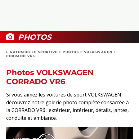
COLLECTORS
PHOTOS
COMPARATIFS
VIDÉOS
DOSSIERS PRATIQUES
BOUTIQUE
PHOTOS
24H DU MANS
L'AUTOMOBILE SPORTIVE
>
PHOTOS
>
VOLKSWAGEN
>
CORRADO VR6
CIRCUIT
Photos VOLKSWAGEN
CORRADO VR6
Si vous aimez les voitures de sport VOLKSWAGEN,
découvrez notre galerie photo complète consacrée à
la CORRADO VR6 : extérieur, intérieur, détails, jantes,
conduite et ambiance.