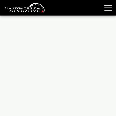
TOUTES LES SPORTIVES
ESSAIS
GUIDES OCCASION
PASSION AUTO
YOUNGTIMERS
REPORTAGES
ANCIENNES
TECHNIQUE