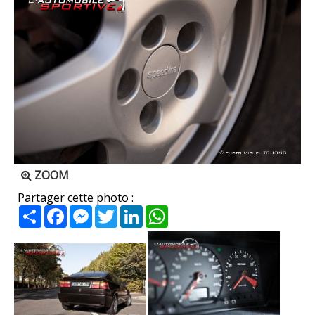
ZOOM
Partager cette photo :
Partager
Facebook
Messenger
Twitter
LinkedIn
WhatsApp