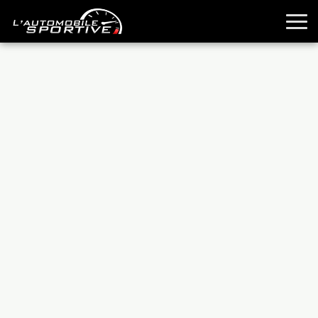
TOUTES LES SPORTIVES
ESSAIS
GUIDES OCCASION
PASSION AUTO
YOUNGTIMERS
REPORTAGES
ANCIENNES
TECHNIQUE