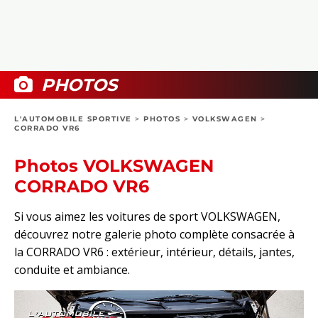
COLLECTORS
PHOTOS
COMPARATIFS
VIDÉOS
DOSSIERS PRATIQUES
BOUTIQUE
PHOTOS
24H DU MANS
L'AUTOMOBILE SPORTIVE
>
PHOTOS
>
VOLKSWAGEN
>
CORRADO VR6
CIRCUIT
Photos VOLKSWAGEN
CORRADO VR6
Si vous aimez les voitures de sport VOLKSWAGEN,
découvrez notre galerie photo complète consacrée à
la CORRADO VR6 : extérieur, intérieur, détails, jantes,
conduite et ambiance.