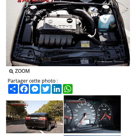
ZOOM
Partager cette photo :
Partager
Facebook
Messenger
Twitter
LinkedIn
WhatsApp