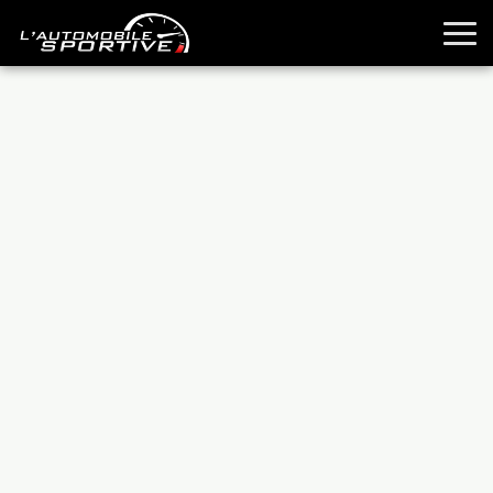
TOUTES LES SPORTIVES
ESSAIS
GUIDES OCCASION
PASSION AUTO
YOUNGTIMERS
REPORTAGES
ANCIENNES
TECHNIQUE