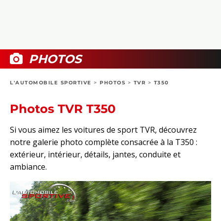
COLLECTORS
PHOTOS
COMPARATIFS
VIDÉOS
DOSSIERS PRATIQUES
BOUTIQUE
PHOTOS
24H DU MANS
L'AUTOMOBILE SPORTIVE
>
PHOTOS
>
TVR
>
T350
CIRCUIT
Photos TVR T350
Si vous aimez les voitures de sport TVR, découvrez
notre galerie photo complète consacrée à la T350 :
extérieur, intérieur, détails, jantes, conduite et
ambiance.