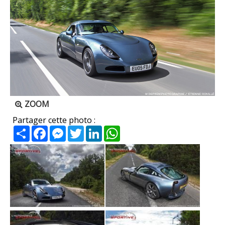
ZOOM
Partager cette photo :
Partager
Facebook
Messenger
Twitter
LinkedIn
WhatsApp