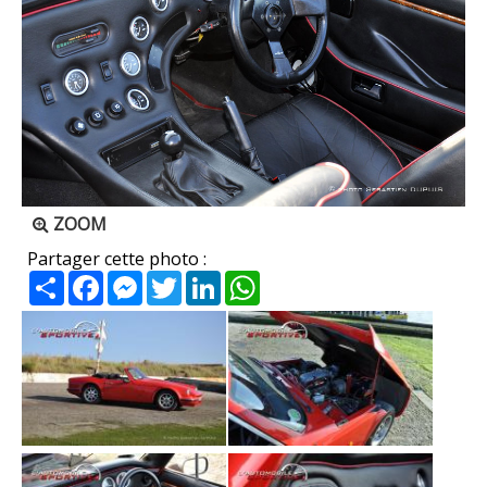
ZOOM
Partager cette photo :
Partager
Facebook
Messenger
Twitter
LinkedIn
WhatsApp