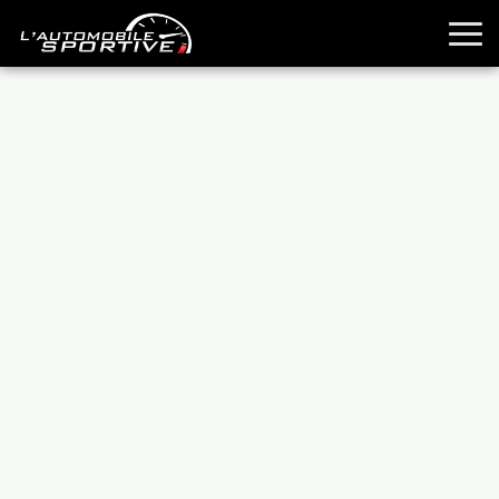
TOUTES LES SPORTIVES
ESSAIS
GUIDES OCCASION
PASSION AUTO
YOUNGTIMERS
REPORTAGES
ANCIENNES
TECHNIQUE