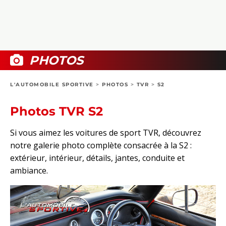
COLLECTORS
PHOTOS
COMPARATIFS
VIDÉOS
DOSSIERS PRATIQUES
BOUTIQUE
PHOTOS
24H DU MANS
L'AUTOMOBILE SPORTIVE
>
PHOTOS
>
TVR
>
S2
CIRCUIT
Photos TVR S2
Si vous aimez les voitures de sport TVR, découvrez
notre galerie photo complète consacrée à la S2 :
extérieur, intérieur, détails, jantes, conduite et
ambiance.