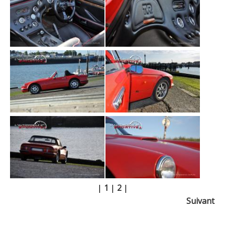
|
1
|
2
|
Suivant