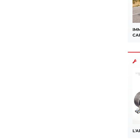
IMM
CA
L'