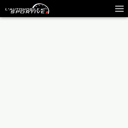
TOUTES LES SPORTIVES
ESSAIS
GUIDES OCCASION
PASSION AUTO
YOUNGTIMERS
REPORTAGES
ANCIENNES
TECHNIQUE