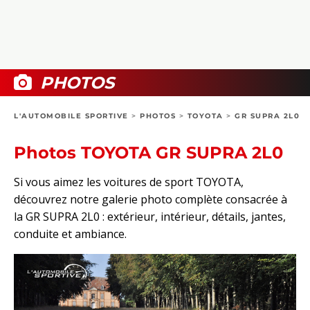
COLLECTORS
PHOTOS
COMPARATIFS
VIDÉOS
DOSSIERS PRATIQUES
BOUTIQUE
PHOTOS
24H DU MANS
L'AUTOMOBILE SPORTIVE
>
PHOTOS
>
TOYOTA
>
GR SUPRA 2L0
CIRCUIT
Photos TOYOTA GR SUPRA 2L0
Si vous aimez les voitures de sport TOYOTA,
découvrez notre galerie photo complète consacrée à
la GR SUPRA 2L0 : extérieur, intérieur, détails, jantes,
conduite et ambiance.