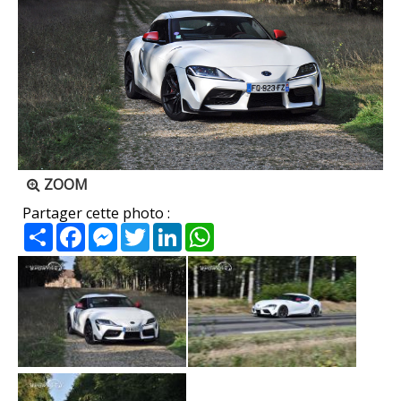
ZOOM
Partager cette photo :
Partager
Facebook
Messenger
Twitter
LinkedIn
WhatsApp