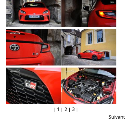
|
1
|
2
|
3
|
Suivant