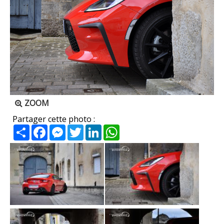
ZOOM
Partager cette photo :
Partager
Facebook
Messenger
Twitter
LinkedIn
WhatsApp