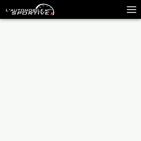
TOUTES LES SPORTIVES
ESSAIS
GUIDES OCCASION
PASSION AUTO
YOUNGTIMERS
REPORTAGES
ANCIENNES
TECHNIQUE