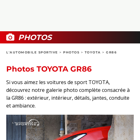
COLLECTORS
PHOTOS
COMPARATIFS
VIDÉOS
DOSSIERS PRATIQUES
BOUTIQUE
PHOTOS
24H DU MANS
L'AUTOMOBILE SPORTIVE
>
PHOTOS
>
TOYOTA
>
GR86
CIRCUIT
Photos TOYOTA GR86
Si vous aimez les voitures de sport TOYOTA,
découvrez notre galerie photo complète consacrée à
la GR86 : extérieur, intérieur, détails, jantes, conduite
et ambiance.