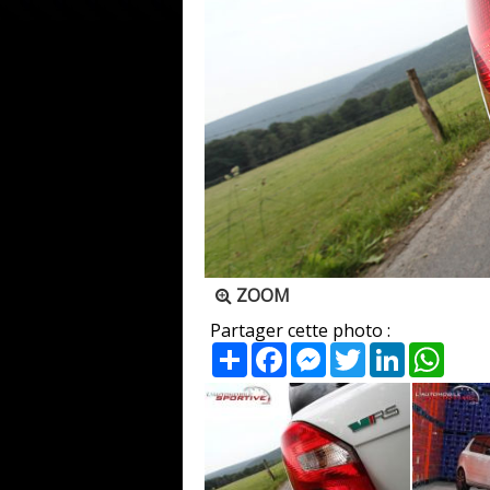
ZOOM
Partager cette photo :
Partager
Facebook
Messenger
Twitter
LinkedIn
What