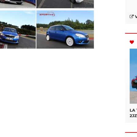
V
LA
2JZ