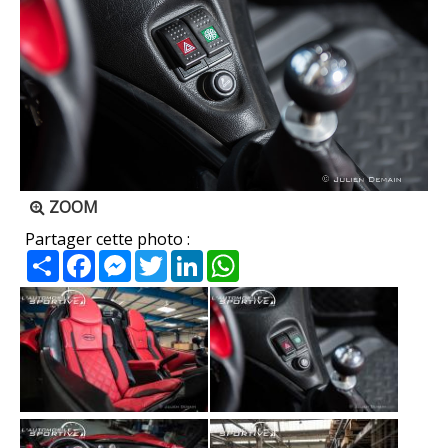
ZOOM
Partager cette photo :
Partager
Facebook
Messenger
Twitter
LinkedIn
WhatsApp