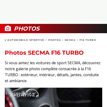
COLLECTORS
PHOTOS
COMPARATIFS
VIDÉOS
DOSSIERS PRATIQUES
BOUTIQUE
PHOTOS
24H DU MANS
L'AUTOMOBILE SPORTIVE
>
PHOTOS
>
SECMA
>
F16 TURBO
CIRCUIT
Photos SECMA F16 TURBO
Si vous aimez les voitures de sport SECMA, découvrez
notre galerie photo complète consacrée à la F16
TURBO : extérieur, intérieur, détails, jantes, conduite
et ambiance.