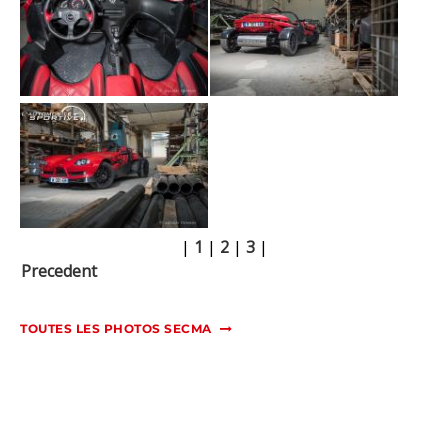
|
1
|
2
|
3
|
Precedent
TOUTES LES PHOTOS SECMA