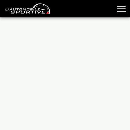
TOUTES LES SPORTIVES
ESSAIS
GUIDES OCCASION
PASSION AUTO
YOUNGTIMERS
REPORTAGES
ANCIENNES
TECHNIQUE