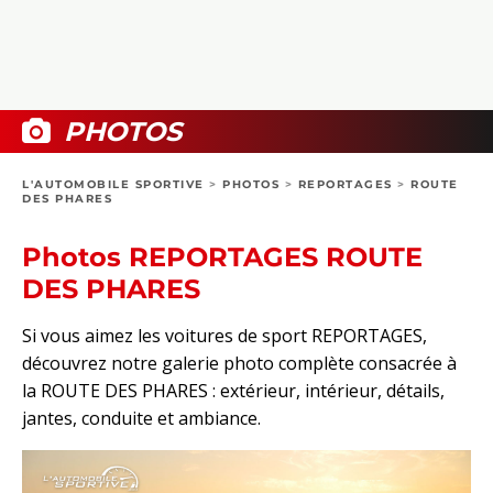
COLLECTORS
PHOTOS
COMPARATIFS
VIDÉOS
DOSSIERS PRATIQUES
BOUTIQUE
PHOTOS
24H DU MANS
L'AUTOMOBILE SPORTIVE
>
PHOTOS
>
REPORTAGES
>
ROUTE
DES PHARES
CIRCUIT
Photos REPORTAGES ROUTE
DES PHARES
Si vous aimez les voitures de sport REPORTAGES,
découvrez notre galerie photo complète consacrée à
la ROUTE DES PHARES : extérieur, intérieur, détails,
jantes, conduite et ambiance.