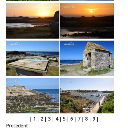
|
1
|
2
|
3
|
4
|
5
|
6
|
7
|
8
|
9
|
Precedent