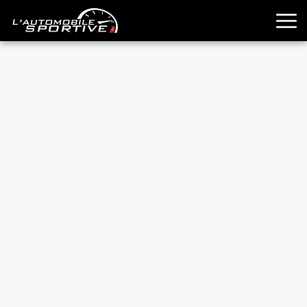
TOUTES LES SPORTIVES
ESSAIS
GUIDES OCCASION
PASSION AUTO
YOUNGTIMERS
REPORTAGES
ANCIENNES
TECHNIQUE