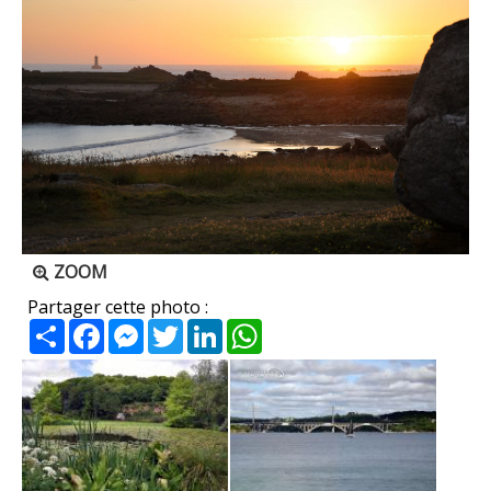
ZOOM
Partager cette photo :
Partager
Facebook
Messenger
Twitter
LinkedIn
WhatsApp