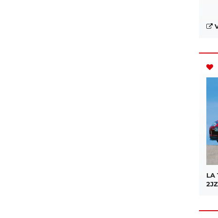
V
LA
2JZ