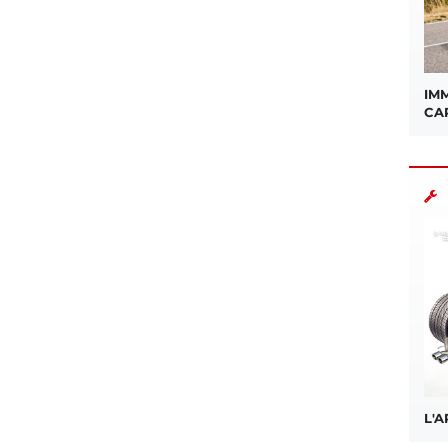
IMM
CA
L'