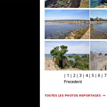
|
1
|
2
|
3
|
4
|
5
|
6
|
7
Precedent
TOUTES LES PHOTOS REPORTAGES