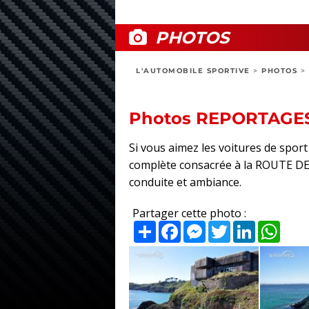
PHOTOS
L'AUTOMOBILE SPORTIVE
>
PHOTOS
>
Photos REPORTAGE
Si vous aimez les voitures de spo
complète consacrée à la ROUTE DES P
conduite et ambiance.
Partager cette photo :
Partager
Facebook
Messenger
Twitter
LinkedIn
What