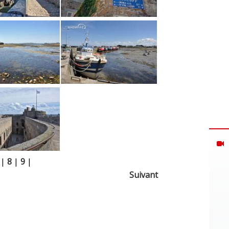
|
8
|
9
|
Suivant