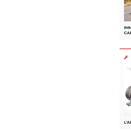
IMM
CA
L'