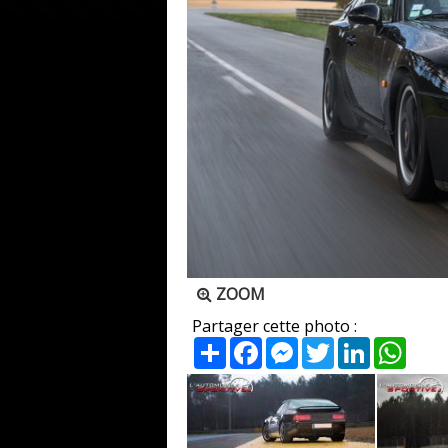
ZOOM
Partager cette photo :
Partager
Facebook
Messenger
Twitter
LinkedIn
What