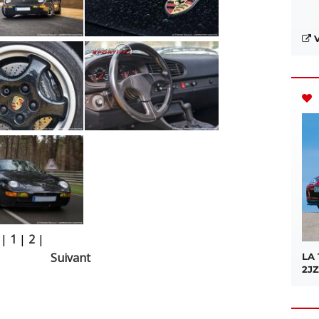
V
|
1
|
2
|
Suivant
LA
2JZ