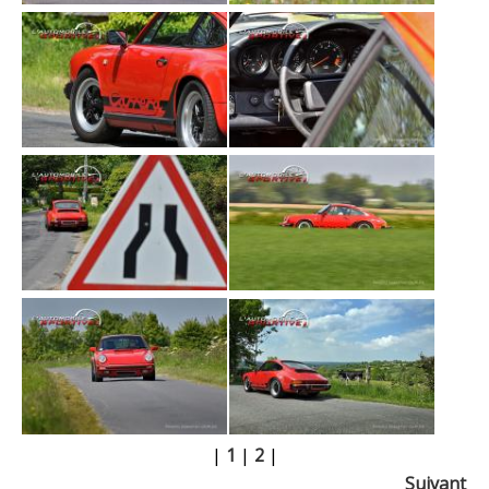
|
1
|
2
|
Suivant