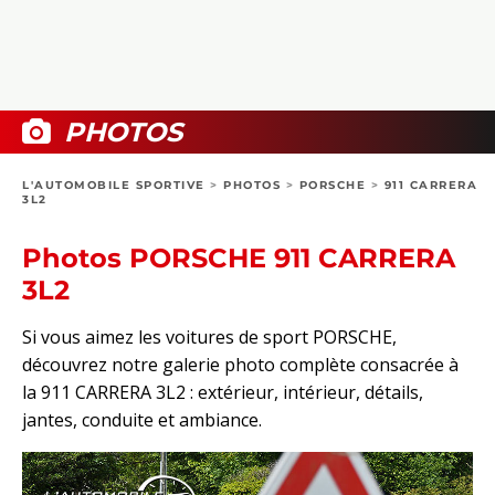
COLLECTORS
PHOTOS
COMPARATIFS
VIDÉOS
DOSSIERS PRATIQUES
BOUTIQUE
PHOTOS
24H DU MANS
L'AUTOMOBILE SPORTIVE
>
PHOTOS
>
PORSCHE
>
911 CARRERA
3L2
CIRCUIT
Photos PORSCHE 911 CARRERA
3L2
Si vous aimez les voitures de sport PORSCHE,
découvrez notre galerie photo complète consacrée à
la 911 CARRERA 3L2 : extérieur, intérieur, détails,
jantes, conduite et ambiance.