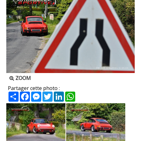
ZOOM
Partager cette photo :
Partager
Facebook
Messenger
Twitter
LinkedIn
WhatsApp