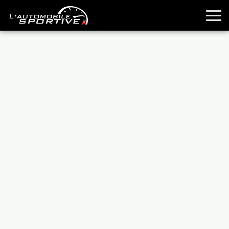
TOUTES LES SPORTIVES
ESSAIS
GUIDES OCCASION
PASSION AUTO
YOUNGTIMERS
REPORTAGES
ANCIENNES
TECHNIQUE