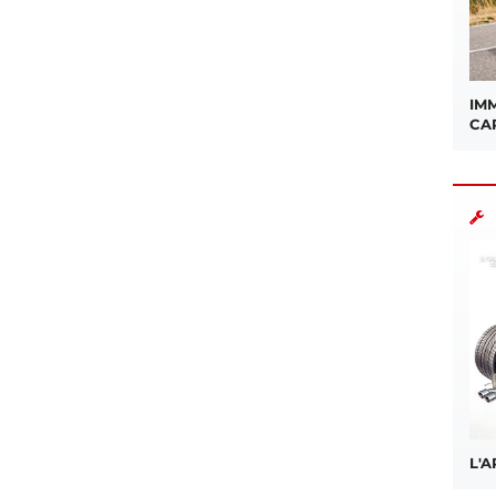
IMM
CA
L'