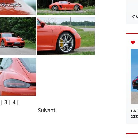
V
|
3
|
4
|
Suivant
LA
2JZ