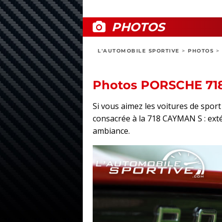
PHOTOS
L'AUTOMOBILE SPORTIVE
>
PHOTOS
>
Photos PORSCHE 71
Si vous aimez les voitures de spo
consacrée à la 718 CAYMAN S : extéri
ambiance.