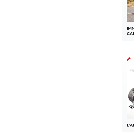
IMM
CA
L'