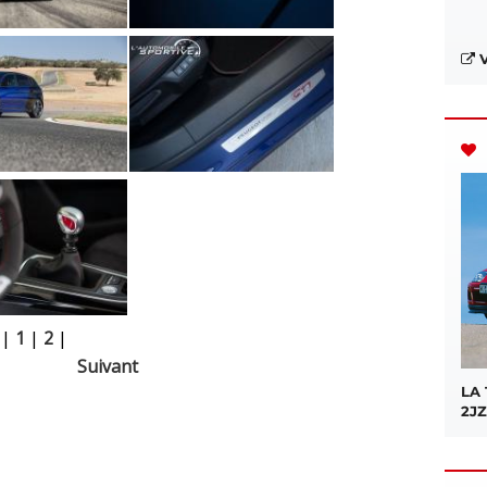
V
|
1
|
2
|
Suivant
LA
2JZ