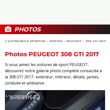
COLLECTORS
PHOTOS
COMPARATIFS
VIDÉOS
DOSSIERS PRATIQUES
BOUTIQUE
PHOTOS
24H DU MANS
L'AUTOMOBILE SPORTIVE
>
PHOTOS
>
PEUGEOT
>
308 GTI 2017
CIRCUIT
Photos PEUGEOT 308 GTI 2017
Si vous aimez les voitures de sport PEUGEOT,
découvrez notre galerie photo complète consacrée à
la 308 GTI 2017 : extérieur, intérieur, détails, jantes,
conduite et ambiance.