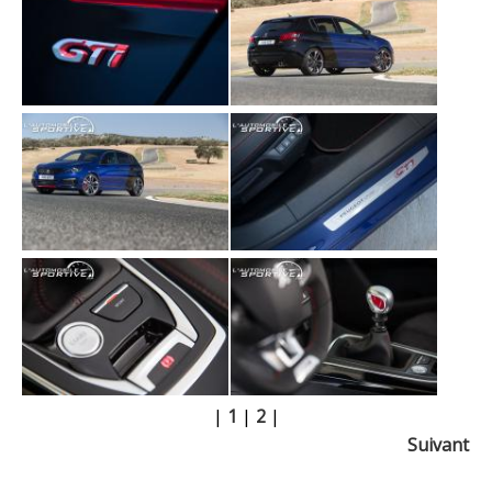
|
1
|
2
|
Suivant