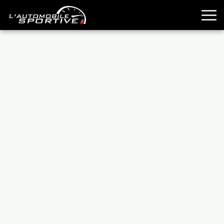
TOUTES LES SPORTIVES
ESSAIS
GUIDES OCCASION
PASSION AUTO
YOUNGTIMERS
REPORTAGES
ANCIENNES
TECHNIQUE