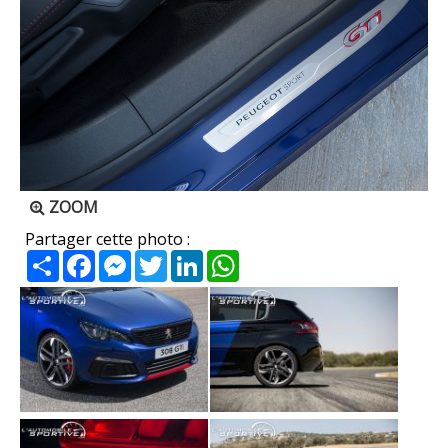
ZOOM
Partager cette photo :
Partager
Facebook
Messenger
Twitter
LinkedIn
WhatsApp