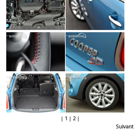
|
1
|
2
|
Suivant