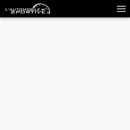
TOUTES LES SPORTIVES
ESSAIS
GUIDES OCCASION
PASSION AUTO
YOUNGTIMERS
REPORTAGES
ANCIENNES
TECHNIQUE