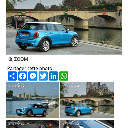
ZOOM
Partager cette photo :
Partager
Facebook
Messenger
Twitter
LinkedIn
WhatsApp