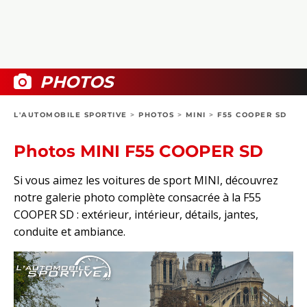
COLLECTORS
PHOTOS
COMPARATIFS
VIDÉOS
DOSSIERS PRATIQUES
BOUTIQUE
PHOTOS
24H DU MANS
L'AUTOMOBILE SPORTIVE
>
PHOTOS
>
MINI
>
F55 COOPER SD
CIRCUIT
Photos MINI F55 COOPER SD
Si vous aimez les voitures de sport MINI, découvrez
notre galerie photo complète consacrée à la F55
COOPER SD : extérieur, intérieur, détails, jantes,
conduite et ambiance.