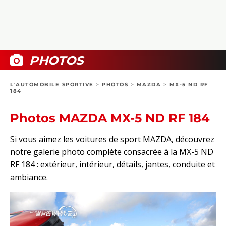
COLLECTORS
PHOTOS
COMPARATIFS
VIDÉOS
DOSSIERS PRATIQUES
BOUTIQUE
PHOTOS
24H DU MANS
L'AUTOMOBILE SPORTIVE
>
PHOTOS
>
MAZDA
>
MX-5 ND RF
184
CIRCUIT
Photos MAZDA MX-5 ND RF 184
Si vous aimez les voitures de sport MAZDA, découvrez
notre galerie photo complète consacrée à la MX-5 ND
RF 184 : extérieur, intérieur, détails, jantes, conduite et
ambiance.