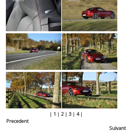
|
1
|
2
|
3
|
4
|
Precedent
Suivant