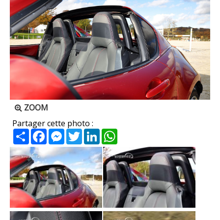
ZOOM
Partager cette photo :
Partager
Facebook
Messenger
Twitter
LinkedIn
WhatsApp