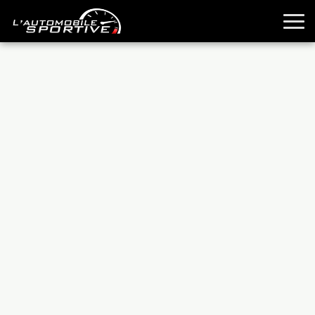
TOUTES LES SPORTIVES
ESSAIS
GUIDES OCCASION
PASSION AUTO
YOUNGTIMERS
REPORTAGES
ANCIENNES
TECHNIQUE