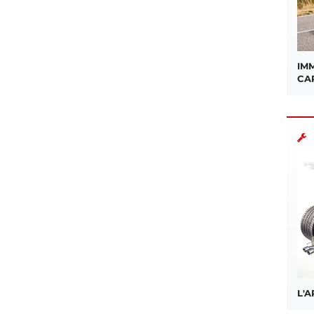
IMM
CA
L'