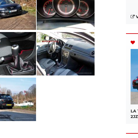
V
LA
2JZ